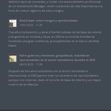
distintos tipos de monedas, y contar con asesoramiento profesional
de un Investments Manager, serán cuestiones de vital importancia a la
hora de reducir algunos de estos riesgos.
Real Estate: entre riesgos y oportunidades
14/01/2025 - 11:29
Tras años turbulentos, y pese a fuertes subidas de las tasas de interés
y las guerras en Ucrania y Gaza, en 2024 la economía mundial ha
mostrado una gran resiliencia, principalmente en el marco del Real
Estate.
Entre guerras y tensiones geopolíticas, vislumbran
oportunidades en el sector inmobiliario durante el 2025
08/01/2025 - 11:08
Después de tres años turbulentos en el sector inmobiliario
internacional, el 2025 parece traer un escenario de oportunidades,
aunque con reservas, dado el recorte de tasas de interés y un mayor
control de la inflación.