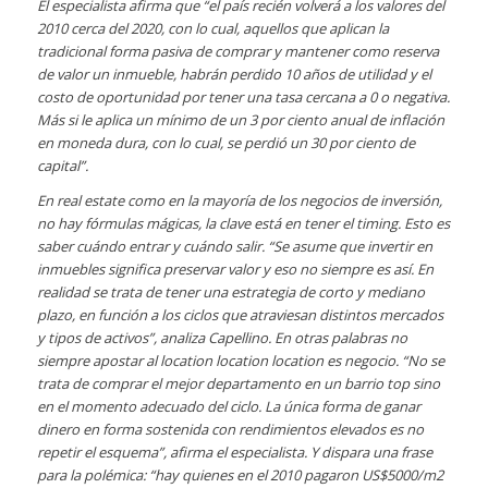
El especialista afirma que “el país recién volverá a los valores del
2010 cerca del 2020, con lo cual, aquellos que aplican la
tradicional forma pasiva de comprar y mantener como reserva
de valor un inmueble, habrán perdido 10 años de utilidad y el
costo de oportunidad por tener una tasa cercana a 0 o negativa.
Más si le aplica un mínimo de un 3 por ciento anual de inflación
en moneda dura, con lo cual, se perdió un 30 por ciento de
capital”.
En real estate como en la mayoría de los negocios de inversión,
no hay fórmulas mágicas, la clave está en tener el timing. Esto es
saber cuándo entrar y cuándo salir. “Se asume que invertir en
inmuebles significa preservar valor y eso no siempre es así. En
realidad se trata de tener una estrategia de corto y mediano
plazo, en función a los ciclos que atraviesan distintos mercados
y tipos de activos”, analiza Capellino. En otras palabras no
siempre apostar al location location location es negocio. “No se
trata de comprar el mejor departamento en un barrio top sino
en el momento adecuado del ciclo. La única forma de ganar
dinero en forma sostenida con rendimientos elevados es no
repetir el esquema”, afirma el especialista. Y dispara una frase
para la polémica: “hay quienes en el 2010 pagaron US$5000/m2