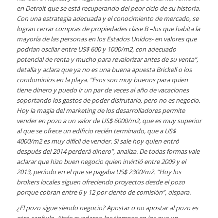
en Detroit que se está recuperando del peor ciclo de su historia.
Con una estrategia adecuada y el conocimiento de mercado, se
logran cerrar compras de propiedades clase B –los que habita la
mayoría de las personas en los Estados Unidos- en valores que
podrían oscilar entre US$ 600 y 1000/m2, con adecuado
potencial de renta y mucho para revalorizar antes de su venta”,
detalla y aclara que ya no es una buena apuesta Brickell o los
condominios en la playa. “Esos son muy buenos para quien
tiene dinero y puedo ir un par de veces al año de vacaciones
soportando los gastos de poder disfrutarlo, pero no es negocio.
Hoy la magia del marketing de los desarrolladores permite
vender en pozo a un valor de US$ 6000/m2, que es muy superior
al que se ofrece un edificio recién terminado, que a US$
4000/m2 es muy difícil de vender. Si sale hoy quien entró
después del 2014 perderá dinero”, analiza.
De todas formas vale
aclarar que hizo buen negocio quien invirtió entre 2009 y el
2013, período en el que se pagaba US$ 2300/m2. “Hoy los
brokers locales siguen ofreciendo proyectos desde el pozo
porque cobran entre 6 y 12 por ciento de comisión”, dispara.
¿El pozo sigue siendo negocio? Apostar o no apostar al pozo es