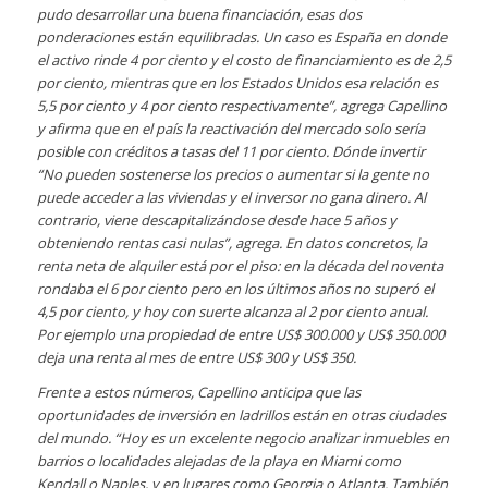
pudo desarrollar una buena financiación, esas dos
ponderaciones están equilibradas. Un caso es España en donde
el activo rinde 4 por ciento y el costo de financiamiento es de 2,5
por ciento, mientras que en los Estados Unidos esa relación es
5,5 por ciento y 4 por ciento respectivamente”, agrega Capellino
y afirma que en el país la reactivación del mercado solo sería
posible con créditos a tasas del 11 por ciento. Dónde invertir
“No pueden sostenerse los precios o aumentar si la gente no
puede acceder a las viviendas y el inversor no gana dinero. Al
contrario, viene descapitalizándose desde hace 5 años y
obteniendo rentas casi nulas”, agrega. En datos concretos, la
renta neta de alquiler está por el piso: en la década del noventa
rondaba el 6 por ciento pero en los últimos años no superó el
4,5 por ciento, y hoy con suerte alcanza al 2 por ciento anual.
Por ejemplo una propiedad de entre US$ 300.000 y US$ 350.000
deja una renta al mes de entre US$ 300 y US$ 350.
Frente a estos números, Capellino anticipa que las
oportunidades de inversión en ladrillos están en otras ciudades
del mundo. “Hoy es un excelente negocio analizar inmuebles en
barrios o localidades alejadas de la playa en Miami como
Kendall o Naples, y en lugares como Georgia o Atlanta. También