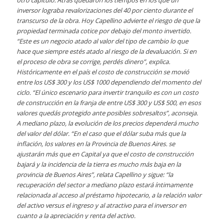
otro capítulo. Atrás quedaron los tiempos en los que un
inversor lograba revalorizaciones del 40 por ciento durante el
transcurso de la obra.
Hoy Capellino advierte el riesgo de que la
propiedad terminada cotice por debajo del monto invertido.
“Este es un negocio atado al valor del tipo de cambio lo que
hace que siempre estés atado al riesgo de la devaluación. Si en
el proceso de obra se corrige, perdés dinero”, explica.
Históricamente en el país el costo de construcción se movió
entre los US$ 300 y los US$ 1000 dependiendo del momento del
ciclo. “El único escenario para invertir tranquilo es con un costo
de construcción en la franja de entre US$ 300 y US$ 500, en esos
valores quedás protegido ante posibles sobresaltos”, aconseja.
A mediano plazo, la evolución de los precios dependerá mucho
del valor del dólar. “En el caso que el dólar suba más que la
inflación, los valores en la Provincia de Buenos Aires. se
ajustarán más que en Capital ya que el costo de construcción
bajará y la incidencia de la tierra es mucho más baja en la
provincia de Buenos Aires”, relata Capellino y sigue: “la
recuperación del sector a mediano plazo estará íntimamente
relacionada al acceso al préstamo hipotecario, a la relación valor
del activo versus el ingreso y al atractivo para el inversor en
cuanto a la apreciación y renta del activo.