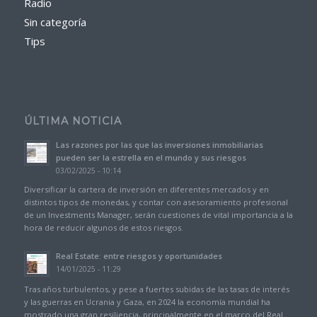
Radio
Sin categoría
Tips
ÚLTIMA NOTICIA
Las razones por las que las inversiones inmobiliarias
pueden ser la estrella en el mundo y sus riesgos
03/02/2025 - 10:14
Diversificar la cartera de inversión en diferentes mercados y en
distintos tipos de monedas, y contar con asesoramiento profesional
de un Investments Manager, serán cuestiones de vital importancia a la
hora de reducir algunos de estos riesgos.
Real Estate: entre riesgos y oportunidades
14/01/2025 - 11:29
Tras años turbulentos, y pese a fuertes subidas de las tasas de interés
y las guerras en Ucrania y Gaza, en 2024 la economía mundial ha
mostrado una gran resiliencia, principalmente en el marco del Real