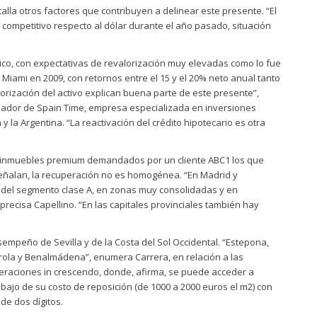
alla otros factores que contribuyen a delinear este presente. “El
competitivo respecto al dólar durante el año pasado, situación
mico, con expectativas de revalorización muy elevadas como lo fue
 Miami en 2009, con retornos entre el 15 y el 20% neto anual tanto
lorización del activo explican buena parte de este presente”,
ndador de Spain Time, empresa especializada en inversiones
y la Argentina. “La reactivación del crédito hipotecario es otra
 inmuebles premium demandados por un cliente ABC1 los que
eñalan, la recuperación no es homogénea. “En Madrid y
 del segmento clase A, en zonas muy consolidadas y en
precisa Capellino. “En las capitales provinciales también hay
empeño de Sevilla y de la Costa del Sol Occidental. “Estepona,
irola y Benalmádena”, enumera Carrera, en relación a las
eraciones in crescendo, donde, afirma, se puede acceder a
bajo de su costo de reposición (de 1000 a 2000 euros el m2) con
de dos dígitos.