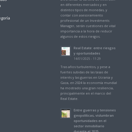
en diferentes mercados y en
n
distintos tipos de monedas, y
contar con asesoramiento
egoría
profesional de un Investments
Manager, serán cuestiones de vital
importancia a la hora de reducir
algunos de estos riesgos.
Real Estate: entre riesgos
y oportunidades
14/01/2025 - 11:29
Tras años turbulentos, y pese a
fuertes subidas de las tasas de
interés y las guerras en Ucrania y
Gaza, en 2024 la economía mundial
ha mostrado una gran resiliencia,
principalmente en el marco del
Real Estate.
Entre guerras y tensiones
geopolíticas, vislumbran
oportunidades en el
sector inmobiliario
durante el 2025