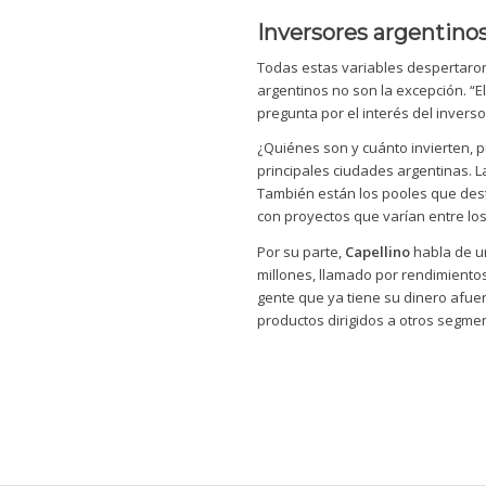
Inversores argentino
Todas estas variables despertaron e
argentinos no son la excepción. “El
pregunta por el interés del inversor
¿Quiénes son y cuánto invierten, 
principales ciudades argentinas. La
También están los pooles que desti
con proyectos que varían entre los
Por su parte,
Capellino
habla de un
millones, llamado por rendimientos
gente que ya tiene su dinero afue
productos dirigidos a otros segment