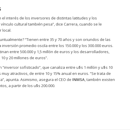
s
l interés de los inversores de distintas latitudes y los
 vínculo cultural también pesa”, dice Carrera, cuando se le
 local.
puntualmente? “Tienen entre 35 y 70 años y son oriundos de las
 inversión promedio oscila entre los 150.000 y los 300.000 euros.
nan entre 500.000 y 1,5 millón de euros y los desarrolladores,
 10 y 20 millones de euros”.
 “inversor sofisticado”, que canaliza entre u$s 1 millón y u$s 10
 muy atractivos, de entre 10 y 15% anual en euros. “Se trata de
ra”, apunta. Asimismo, asegura el CEO de
INMSA
, también existen
os, a partir de los u$s 200.000.