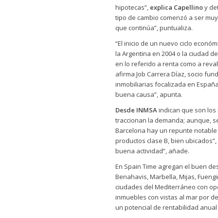
hipotecas”,
explica Capellino
y det
tipo de cambio comenzó a ser muy 
que continúa”, puntualiza.
“El inicio de un nuevo ciclo econó
la Argentina en 2004 o la ciudad de
en lo referido a renta como a reva
afirma Job Carrera Díaz, socio fu
inmobiliarias focalizada en España 
buena causa”, apunta.
Desde INMSA
indican que son los
traccionan la demanda; aunque, s
Barcelona hay un repunte notable
productos clase B, bien ubicados”, 
buena actividad”, añade.
En Spain Time agregan el buen des
Benahavis, Marbella, Mijas, Fueng
ciudades del Mediterráneo con op
inmuebles con vistas al mar por de
un potencial de rentabilidad anual 