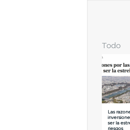
Todo
Las razone
inversion
ser la est
riesgos