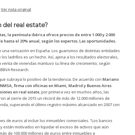
|
Ver nota original
del real estate?
as, la península ibérica ofrece precios de entre 1.000 y 2.000
de hasta el 20% anual, según los expertos. Las oportunidades.
e una sensación en España. Los guarismos de distintas entidades
 los ladrillos es un hecho. Así, ajena a los resultados electorales,
a venta de viviendas mantuvo su línea de crecimiento, según
e BBVA Research.
que subraya lo positivo de la tendencia. De acuerdo con
Mariano
INMSA, firma con oficinas en Miami, Madrid y Buenos Aires
siones en real estate
, por primera vez en muchos años, las
on al cierre de 2015 un récord de más de 12.000 millones de
enda, superando el último registro máximo alcanzado en 2007 con
es de euros al incluir los inmuebles comerciales. “Los bancos
y están motivados en liquidar el exceso de activos que aún
 más de 100.000 millones de euros entre inmuebles e