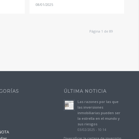
08/01/2025
Página 1 de 89
GORÍAS
ÚLTIMA NOTICIA
Las razones por las que
a
las inversiones
inmobiliarias pueden ser
la estrella en el mundo y
sus riesgos
03/02/2025 - 10:14
NOTA
adas
Diversificar la cartera de inversión