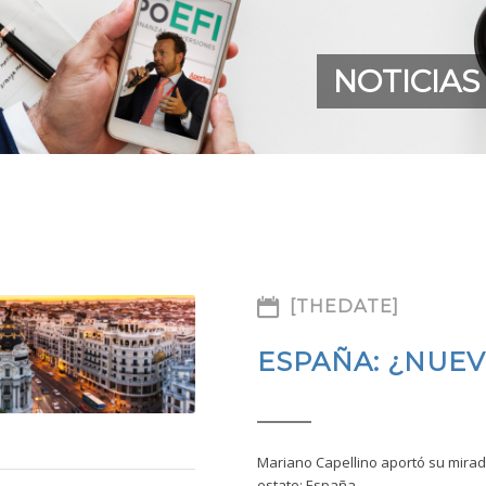
NOTICIAS
[THEDATE]
ESPAÑA: ¿NUEV
Mariano Capellino aportó su mirada
estate: España.