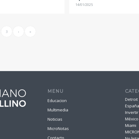
14/01/2025
3
›
»
MENU
CATE
Detroit
Educacion
Españ
Multimedia
Invertir
México
Noticias
Miami
MicroNotas
MICRO
Contacto
No list