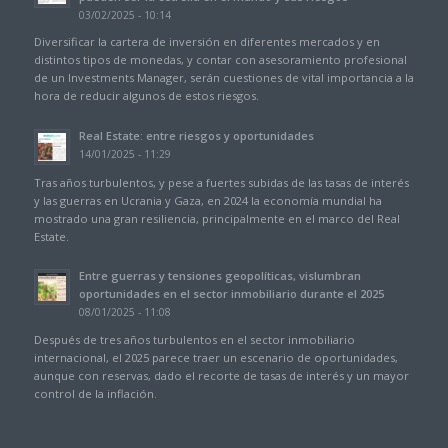
03/02/2025 - 10:14
Diversificar la cartera de inversión en diferentes mercados y en
distintos tipos de monedas, y contar con asesoramiento profesional
de un Investments Manager, serán cuestiones de vital importancia a la
hora de reducir algunos de estos riesgos.
Real Estate: entre riesgos y oportunidades
14/01/2025 - 11:29
Tras años turbulentos, y pese a fuertes subidas de las tasas de interés
y las guerras en Ucrania y Gaza, en 2024 la economía mundial ha
mostrado una gran resiliencia, principalmente en el marco del Real
Estate.
Entre guerras y tensiones geopolíticas, vislumbran
oportunidades en el sector inmobiliario durante el 2025
08/01/2025 - 11:08
Después de tres años turbulentos en el sector inmobiliario
internacional, el 2025 parece traer un escenario de oportunidades,
aunque con reservas, dado el recorte de tasas de interés y un mayor
control de la inflación.