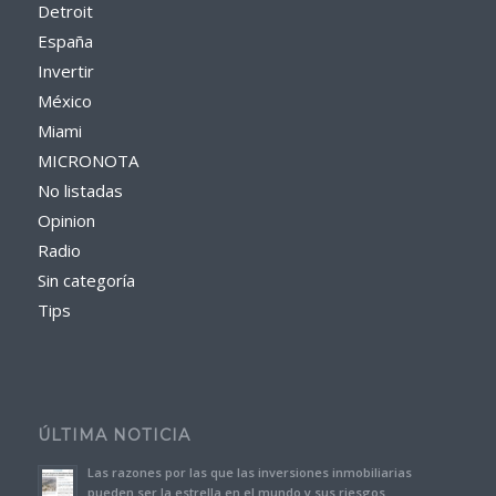
Detroit
España
Invertir
México
Miami
MICRONOTA
No listadas
Opinion
Radio
Sin categoría
Tips
ÚLTIMA NOTICIA
Las razones por las que las inversiones inmobiliarias
pueden ser la estrella en el mundo y sus riesgos