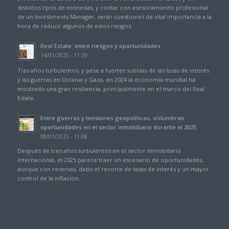
distintos tipos de monedas, y contar con asesoramiento profesional
de un Investments Manager, serán cuestiones de vital importancia a la
hora de reducir algunos de estos riesgos.
Real Estate: entre riesgos y oportunidades
14/01/2025 - 11:29
Tras años turbulentos, y pese a fuertes subidas de las tasas de interés
y las guerras en Ucrania y Gaza, en 2024 la economía mundial ha
mostrado una gran resiliencia, principalmente en el marco del Real
Estate.
Entre guerras y tensiones geopolíticas, vislumbran
oportunidades en el sector inmobiliario durante el 2025
08/01/2025 - 11:08
Después de tres años turbulentos en el sector inmobiliario
internacional, el 2025 parece traer un escenario de oportunidades,
aunque con reservas, dado el recorte de tasas de interés y un mayor
control de la inflación.