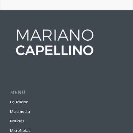
MENU
Educacion
Multimedia
Noticias
MicroNotas