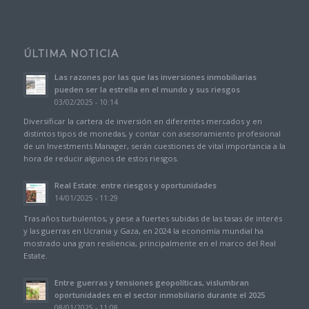
ÚLTIMA NOTICIA
Las razones por las que las inversiones inmobiliarias
pueden ser la estrella en el mundo y sus riesgos
03/02/2025 - 10:14
Diversificar la cartera de inversión en diferentes mercados y en
distintos tipos de monedas, y contar con asesoramiento profesional
de un Investments Manager, serán cuestiones de vital importancia a la
hora de reducir algunos de estos riesgos.
Real Estate: entre riesgos y oportunidades
14/01/2025 - 11:29
Tras años turbulentos, y pese a fuertes subidas de las tasas de interés
y las guerras en Ucrania y Gaza, en 2024 la economía mundial ha
mostrado una gran resiliencia, principalmente en el marco del Real
Estate.
Entre guerras y tensiones geopolíticas, vislumbran
oportunidades en el sector inmobiliario durante el 2025
08/01/2025 - 11:08