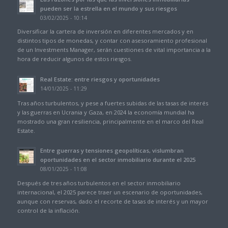
pueden ser la estrella en el mundo y sus riesgos
03/02/2025 - 10:14
Diversificar la cartera de inversión en diferentes mercados y en
distintos tipos de monedas, y contar con asesoramiento profesional
de un Investments Manager, serán cuestiones de vital importancia a la
hora de reducir algunos de estos riesgos.
Real Estate: entre riesgos y oportunidades
14/01/2025 - 11:29
Tras años turbulentos, y pese a fuertes subidas de las tasas de interés
y las guerras en Ucrania y Gaza, en 2024 la economía mundial ha
mostrado una gran resiliencia, principalmente en el marco del Real
Estate.
Entre guerras y tensiones geopolíticas, vislumbran
oportunidades en el sector inmobiliario durante el 2025
08/01/2025 - 11:08
Después de tres años turbulentos en el sector inmobiliario
internacional, el 2025 parece traer un escenario de oportunidades,
aunque con reservas, dado el recorte de tasas de interés y un mayor
control de la inflación.