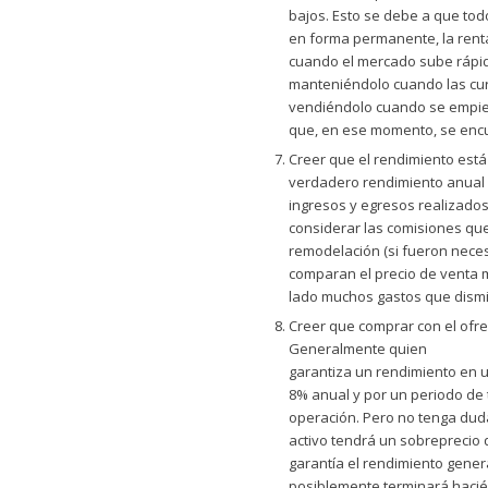
bajos. Esto se debe a que todo
en forma permanente, la renta
cuando el mercado sube rápid
manteniéndolo cuando las cu
vendiéndolo cuando se empiez
que, en ese momento, se encu
Creer que el rendimiento está
verdadero rendimiento anual d
ingresos y egresos realizados
considerar las comisiones que
remodelación (si fueron neces
comparan el precio de venta m
lado muchos gastos que dismi
Creer que comprar con el ofre
Generalmente quien
garantiza un rendimiento en un
8% anual y por un periodo de 
operación. Pero no tenga duda
activo tendrá un sobreprecio 
garantía el rendimiento gener
posiblemente terminará hacié