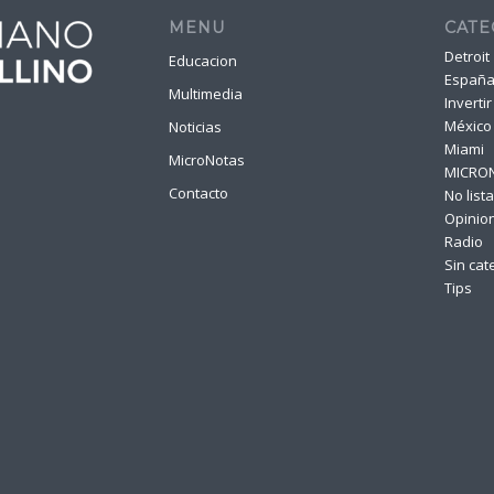
MENU
CATE
Detroit
Educacion
Españ
Multimedia
Invertir
México
Noticias
Miami
MicroNotas
MICRO
Contacto
No list
Opinio
Radio
Sin cat
Tips