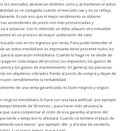
s los mercados atraviesan distintos ciclos y al mantener el activo
bilidad se ve castigada cuando el mercado cae y no se refleja
amente. Es por eso que el mejor rendimiento se obtiene
rvas ascendentes de precio son más pronunciadas y
a a estancar. Con lo obtenido se debe adquirir otro inmueble
entre en un proceso de mayor aceleración de valor.
 basado solo en los ingresos por renta. Para poder entender el
e un activo inmobiliario es importante tener presente todos los
 para la operación inmobiliaria. Cuando lo haga no se olvide de
 paga en cada etapa del proceso, los impuestos, los gastos de
arios) y los gastos de mantenimiento. En general, las personas
ás los alquileres cobrados frente al precio de compra y dejan de
nuyen sensiblemente la rentabilidad.
cimiento de una renta garantizada, es buen negocio y seguro.
 negocio inmobiliario lo hace con una tasa artificial –por ejemplo
tiempo limitado de 36 meses–, para hacer más atractiva la
 que, para compensar el costo de esa garantía, el precio del
que tarde o temprano lo afectará. Cuando se termine el plazo de
almente será menor –por ejemplo: 4%– y al tratar de venderlo,
ndolo a un precio menor al que pagó.