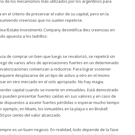
o de los mecanismos más utilizados por los argentinos para
en el criterio de preservar el valor de su capital, pero en la
esumiendo creencias que no suelen repetirse.
ea lEstate Investments Company desmitifica diez creencias en
do apuesta a los ladrillos:
cia de comprar un bien que luego se revalorizó, se repetirá sin
 luego de varios años de apreciaciones fuertes en un determinado
 revalorizaciones comienzan a reducirse. Para lograr sostener
quiere desplazarse de un tipo de activo a otro en el mismo
ar en otro mercado en el ciclo apropiado. No hay magia.
perder capital cuando se invierte en inmuebles. Está demostrado
os pueden presentar fuertes caídas en sus valores y en caso de
star dispuestos a asumir fuertes pérdidas o esperar mucho tiempo
r ejemplo, en Miami, los inmuebles en la playa o en Brickell
50 por ciento del valor alcanzado
empre es un buen negocio. En realidad, todo depende de la fase