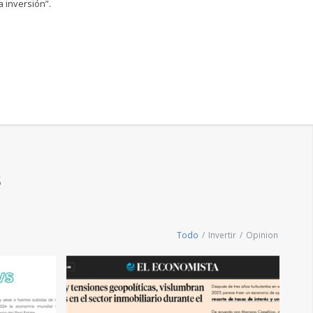
a inversión”.
S
Todo
/
Invertir
/
Opinion