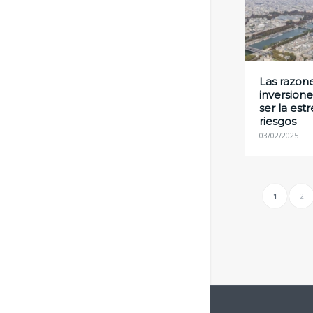
Las razone
inversion
ser la est
riesgos
03/02/2025
1
2