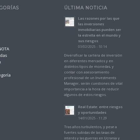
GORÍAS
ÚLTIMA NOTICIA
Las razones por las que
a
las inversiones
inmobiliarias pueden ser
la estrella en el mundo y
sus riesgos
03/02/2025 - 10:14
NOTA
adas
Diversificar la cartera de inversión
en diferentes mercados y en
n
distintos tipos de monedas, y
contar con asesoramiento
egoría
profesional de un Investments
Manager, serán cuestiones de vital
importancia a la hora de reducir
algunos de estos riesgos.
Real Estate: entre riesgos
y oportunidades
14/01/2025 - 11:29
Tras años turbulentos, y pese a
fuertes subidas de las tasas de
interés y las guerras en Ucrania y