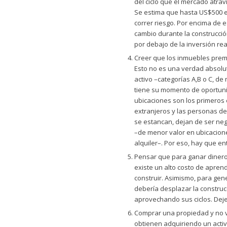
del ciclo que el mercado atrav
Se estima que hasta US$500 e
correr riesgo. Por encima de e
cambio durante la construcció
por debajo de la inversión re
Creer que los inmuebles premi
Esto no es una verdad absolu
activo –categorías A,B o C, de
tiene su momento de oportuni
ubicaciones son los primeros 
extranjeros y las personas de 
se estancan, dejan de ser neg
–de menor valor en ubicacione
alquiler–. Por eso, hay que 
Pensar que para ganar dinero
existe un alto costo de apren
construir. Asimismo, para gen
debería desplazar la construcc
aprovechando sus ciclos. Deje
Comprar una propiedad y no v
obtienen adquiriendo un activ