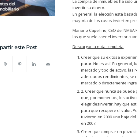
La compra de inmuebles ha sido un
invertir su dinero.
En general, la elección está basada 
mayoría de los casos invierten pr
Mariano Capellino, CEO de INMSA R
las que suele caer el inversor cuan
Descargar la nota completa
artir este Post
Creer que su exitosa experien
parar. No es así. En general,
mercado y tipo de activo, las
adecuados rendimientos, se re
mercado o directamente ingres
2. Creer que nunca se puede 
que, por momentos, los activ
elegir desinvertir, hay que e
para que recupere el valor. Po
tuvieron en 2009 una baja del 
en 2007.
Creer que comprar en pozo si