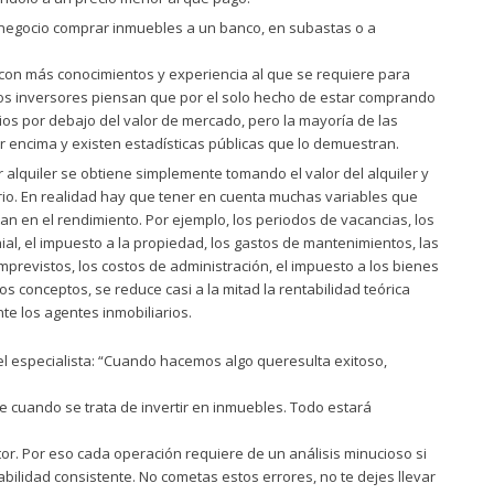
negocio comprar inmuebles a un banco, en subastas o a
con más conocimientos y experiencia al que se requiere para
os inversores piensan que por el solo hecho de estar comprando
ios por debajo del valor de mercado, pero la mayoría de las
 encima y existen estadísticas públicas que lo demuestran.
 alquiler se obtiene simplemente tomando el valor del alquiler y
ario. En realidad hay que tener en cuenta muchas variables que
an en el rendimiento. Por ejemplo, los periodos de vacancias, los
ial, el impuesto a la propiedad, los gastos de mantenimientos, las
imprevistos, los costos de administración, el impuesto a los bienes
tos conceptos, se reduce casi a la mitad la rentabilidad teórica
e los agentes inmobiliarios.
l especialista: “Cuando hacemos algo queresulta exitoso,
e cuando se trata de invertir en inmuebles. Todo estará
tor. Por eso cada operación requiere de un análisis minucioso si
abilidad consistente. No cometas estos errores, no te dejes llevar