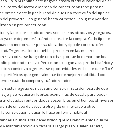
iesa. En la Argentina este negocio estará atado al valor del dólar.
s el costo del metro cuadrado de construcción tope para no
se precio existe la posibilidad de que una corrección del tipo de
n del proyecto – en general hasta 24 meses– obligue a vender
alizada en pre-construcción.
um y las mejores ubicaciones son los más atractivos y seguros.
ta ya que dependerá cuándo se realice la compra. Cada tipo de
 mayor a menor valor por su ubicación y tipo de construcción–
dad. En general los inmuebles premium en las mejores
en revalorizarse luego de una crisis, porque lo demandan los
alto poder adquisitivo. Pero cuando llegan a su precio histórico y
ocio y comienza a generarse oportunidades en los de clase B o C
s periféricas que generalmente tiene mejor rentabilidad por
entender cuándo comprar y cuándo vender.
 en este negocio es necesario construir. Está demostrado que
dizaje y se requieren fuertes economías de escala para poder
erar elevadas rentabilidades sostenibles en el tiempo, el inversor
ión de un tipo de activo a otro y de un mercado a otro,
 la construcción a quien lo hace en forma habitual.
enderla nunca. Está demostrado que los rendimientos que se
o y manteniéndolo en cartera a largo plazo, suelen ser muy