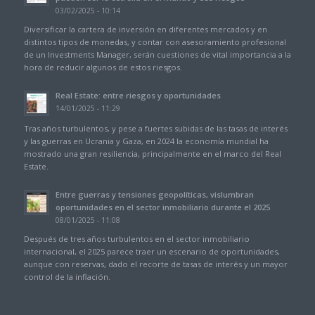
03/02/2025 - 10:14
Diversificar la cartera de inversión en diferentes mercados y en
distintos tipos de monedas, y contar con asesoramiento profesional
de un Investments Manager, serán cuestiones de vital importancia a la
hora de reducir algunos de estos riesgos.
Real Estate: entre riesgos y oportunidades
14/01/2025 - 11:29
Tras años turbulentos, y pese a fuertes subidas de las tasas de interés
y las guerras en Ucrania y Gaza, en 2024 la economía mundial ha
mostrado una gran resiliencia, principalmente en el marco del Real
Estate.
Entre guerras y tensiones geopolíticas, vislumbran
oportunidades en el sector inmobiliario durante el 2025
08/01/2025 - 11:08
Después de tres años turbulentos en el sector inmobiliario
internacional, el 2025 parece traer un escenario de oportunidades,
aunque con reservas, dado el recorte de tasas de interés y un mayor
control de la inflación.