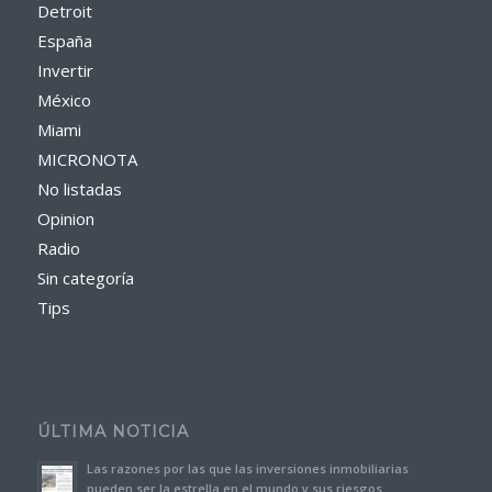
Detroit
España
Invertir
México
Miami
MICRONOTA
No listadas
Opinion
Radio
Sin categoría
Tips
ÚLTIMA NOTICIA
Las razones por las que las inversiones inmobiliarias
pueden ser la estrella en el mundo y sus riesgos