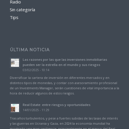
Radio
Sin categoría
Tips
ÚLTIMA NOTICIA
Las razones por las que las inversiones inmobiliarias
pueden ser la estrella en el mundo y sus riesgos
03/02/2025 - 10:14
Diversificar la cartera de inversión en diferentes mercados y en
distintos tipos de monedas, y contar con asesoramiento profesional
de un Investments Manager, serán cuestiones de vital importancia a la
hora de reducir algunos de estos riesgos.
Real Estate: entre riesgos y oportunidades
14/01/2025 - 11:29
Tras años turbulentos, y pese a fuertes subidas de las tasas de interés
y las guerras en Ucrania y Gaza, en 2024 la economía mundial ha
mostrado una gran resiliencia, principalmente en el marco del Real