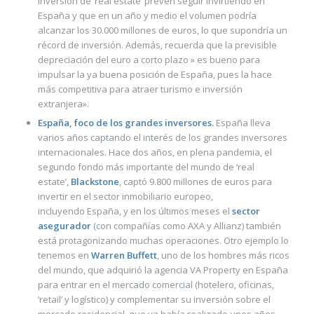
inversión de ‘real estate’ prevén seguir invirtiendo en
España y que en un año y medio el volumen podría
alcanzar los 30.000 millones de euros, lo que supondría un
récord de inversión. Además, recuerda que la previsible
depreciación del euro a corto plazo » es bueno para
impulsar la ya buena posición de España, pues la hace
más competitiva para atraer turismo e inversión
extranjera».
España, foco de los grandes inversores.
España lleva
varios años captando el interés de los grandes inversores
internacionales.
Hace dos años, en plena pandemia, el
segundo fondo más importante del mundo de ‘real
estate’,
Blackstone
, captó 9.800 millones de euros para
invertir en el sector inmobiliario europeo,
incluyendo España, y en los últimos meses el
sector
asegurador
(con compañías como AXA y Allianz) también
está protagonizando muchas operaciones. Otro ejemplo lo
tenemos en
Warren Buffett
, uno de los hombres más ricos
del mundo, que adquirió la agencia VA Property en España
para entrar en el mercado comercial (hotelero, oficinas,
‘retail’ y logístico) y complementar su inversión sobre el