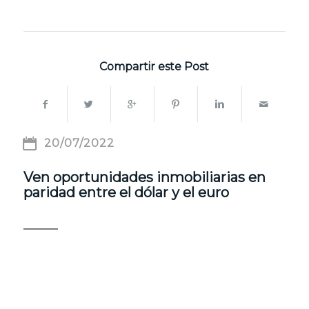
Compartir este Post
20/07/2022
Ven oportunidades inmobiliarias en
paridad entre el dólar y el euro
EL IMPACTO DE LAS ALZAS EN LAS
TASAS DE INTERÉS COMIENZA A
REFLEJARSE EN EL MERCADO DE
ESTADOS UNIDOS, CON INCREMENTOS
EN LOS COSTOS DE LOS CRÉDITOS.