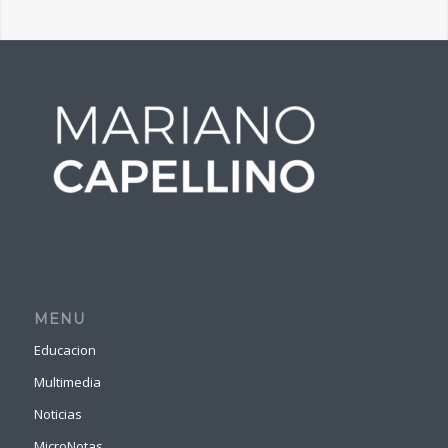
MENU
Educacion
Multimedia
Noticias
MicroNotas