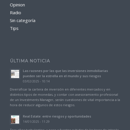
Opinion
Radio
Sin categoría
Tips
ÚLTIMA NOTICIA
Las razones por las que las inversiones inmobiliarias
pueden ser la estrella en el mundo y sus riesgos
03/02/2025 - 10:14
Diversificar la cartera de inversión en diferentes mercados y en
distintos tipos de monedas, y contar con asesoramiento profesional
de un Investments Manager, serán cuestiones de vital importancia a la
hora de reducir algunos de estos riesgos.
Real Estate: entre riesgos y oportunidades
14/01/2025 - 11:29
Tras años turbulentos, y pese a fuertes subidas de las tasas de interés