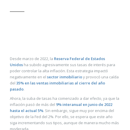
«EL SECTOR, QUE AL CIERRE DEL AÑO
PASADO REGISTRÓ UNA CAÍDA DEL 35%
EN LAS VENTAS, SEGUIRÁ VIÉNDOSE
PERJUDICADO», DESLIZÓ MARIANO
CAPELLINO, CEO DE INMSA REAL ESTATE
INVESTMENTS.
Desde marzo de 2022, la
Reserva Federal de Estados
Unidos
ha subido agresivamente sus tasas de interés para
poder controlar la alta inflación. Esta estrategia impactó
negativamente en el
sector inmobiliario
y provocó una caída
del
35% en las ventas inmobiliarias al cierre del año
pasado
.
Ahora, la suba de tasas ha comenzado a dar efecto, ya que la
inflación pasó de más del
9% interanual en junio de 2022
hasta el actual 5%
. Sin embargo, sigue muy por encima del
objetivo de la Fed del 2%. Por ello, se espera que este año
siga incrementando sus tipos, aunque de manera mucho más
moderada.