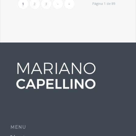
Página 1 de 89
1
2
3
›
»
MENU