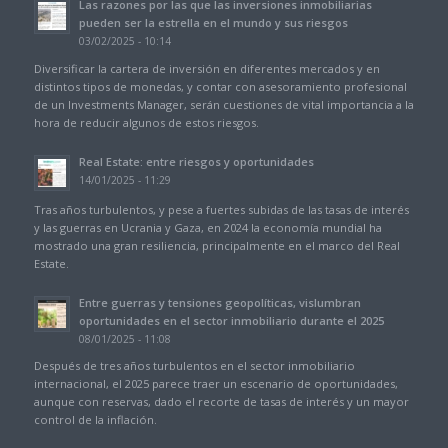
Las razones por las que las inversiones inmobiliarias
pueden ser la estrella en el mundo y sus riesgos
03/02/2025 - 10:14
Diversificar la cartera de inversión en diferentes mercados y en
distintos tipos de monedas, y contar con asesoramiento profesional
de un Investments Manager, serán cuestiones de vital importancia a la
hora de reducir algunos de estos riesgos.
Real Estate: entre riesgos y oportunidades
14/01/2025 - 11:29
Tras años turbulentos, y pese a fuertes subidas de las tasas de interés
y las guerras en Ucrania y Gaza, en 2024 la economía mundial ha
mostrado una gran resiliencia, principalmente en el marco del Real
Estate.
Entre guerras y tensiones geopolíticas, vislumbran
oportunidades en el sector inmobiliario durante el 2025
08/01/2025 - 11:08
Después de tres años turbulentos en el sector inmobiliario
internacional, el 2025 parece traer un escenario de oportunidades,
aunque con reservas, dado el recorte de tasas de interés y un mayor
control de la inflación.