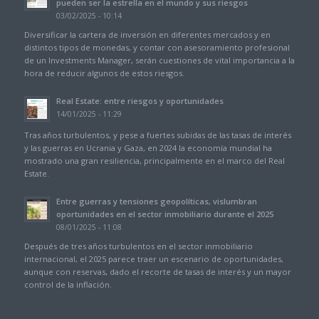
pueden ser la estrella en el mundo y sus riesgos
03/02/2025 - 10:14
Diversificar la cartera de inversión en diferentes mercados y en
distintos tipos de monedas, y contar con asesoramiento profesional
de un Investments Manager, serán cuestiones de vital importancia a la
hora de reducir algunos de estos riesgos.
Real Estate: entre riesgos y oportunidades
14/01/2025 - 11:29
Tras años turbulentos, y pese a fuertes subidas de las tasas de interés
y las guerras en Ucrania y Gaza, en 2024 la economía mundial ha
mostrado una gran resiliencia, principalmente en el marco del Real
Estate.
Entre guerras y tensiones geopolíticas, vislumbran
oportunidades en el sector inmobiliario durante el 2025
08/01/2025 - 11:08
Después de tres años turbulentos en el sector inmobiliario
internacional, el 2025 parece traer un escenario de oportunidades,
aunque con reservas, dado el recorte de tasas de interés y un mayor
control de la inflación.