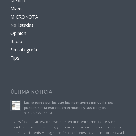
México
Miami
MICRONOTA
No listadas
Opinion
Radio
Sin categoría
Tips
ÚLTIMA NOTICIA
Las razones por las que las inversiones inmobiliarias
pueden ser la estrella en el mundo y sus riesgos
03/02/2025 - 10:14
Diversificar la cartera de inversión en diferentes mercados y en
distintos tipos de monedas, y contar con asesoramiento profesional
de un Investments Manager, serán cuestiones de vital importancia a la