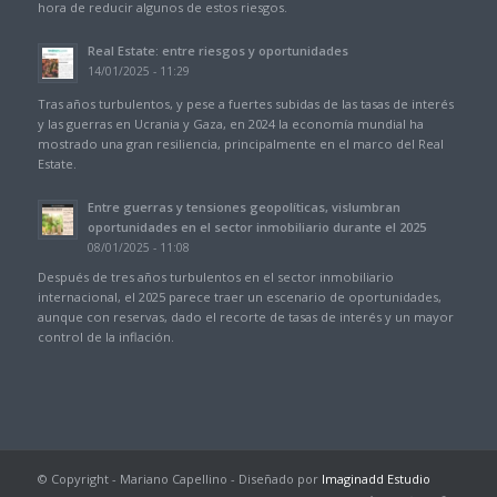
hora de reducir algunos de estos riesgos.
Real Estate: entre riesgos y oportunidades
14/01/2025 - 11:29
Tras años turbulentos, y pese a fuertes subidas de las tasas de interés
y las guerras en Ucrania y Gaza, en 2024 la economía mundial ha
mostrado una gran resiliencia, principalmente en el marco del Real
Estate.
Entre guerras y tensiones geopolíticas, vislumbran
oportunidades en el sector inmobiliario durante el 2025
08/01/2025 - 11:08
Después de tres años turbulentos en el sector inmobiliario
internacional, el 2025 parece traer un escenario de oportunidades,
aunque con reservas, dado el recorte de tasas de interés y un mayor
control de la inflación.
© Copyright - Mariano Capellino - Diseñado por
Imaginadd Estudio